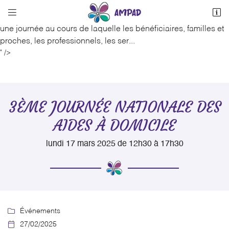
L'AMPAD


organise
7 place Bacchus
une journée au cours de laquelle les bénéficiaires, familles et
03410 Domerat
proches, les professionnels, les ser...
04 70 64 19 16
" />
3ÈME JOURNÉE NATIONALE DES
AIDES À DOMICILE
lundi 17 mars 2025 de 12h30 à 17h30

Adresse email de réception

Recopier le code ci-contre
Rafraîchir le captcha


Événements

27/02/2025