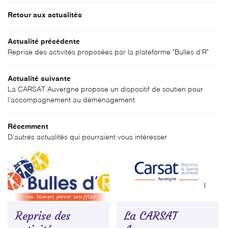
'ASSOCIATION
Retour aux actualités
SERVICES
04 70 64 19 16
Actualité précédente
TARIFS
Reprise des activités proposées par la plateforme "Bulles d'R"
GALERIE
Actualité suivante
Accessibilit
ACTUALITÉS
La CARSAT Auvergne propose un dispositif de soutien pour
l'accompagnement au déménagement
Rejoignez-no
ECRUTEMENT
Récemment
CONTACT
D'autres actualités qui pourraient vous intéresser
Restez infor
INSCRIPTION NEWS
Reprise des
La CARSAT