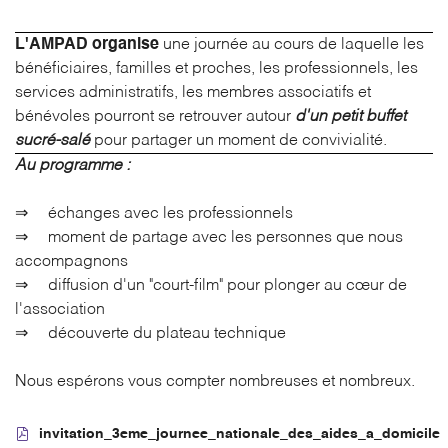
L'AMPAD
organise
une journée au cours de laquelle les
bénéficiaires, familles et proches, les professionnels, les
services administratifs, les membres associatifs et
En cochant cette case, vous consentez à recevoir nos propositions commerciales
à l'adresse email indiqué ci-dessus. Vous pouvez vous désinscrire à tout moment
bénévoles pourront se retrouver autour
d'un petit buffet
en utilisant
le formulaire de désinscription
.
sucré-salé
pour partager un moment de convivialité.
INSCRIPTION
Au programme :
⇒ échanges avec les professionnels
⇒ moment de partage avec les personnes que nous
accompagnons
⇒ diffusion d'un "court-film" pour plonger au cœur de
l'association
⇒ découverte du plateau technique
Nous espérons vous compter nombreuses et nombreux.
invitation_3eme_journee_nationale_des_aides_a_domicile