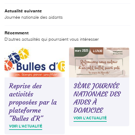
Astreinte
Actualité suivante
Journée nationale des aidants
ACCUEIL
06 46 43 18 28
Une question
Récemment
'ASSOCIATION
D'autres actualités qui pourraient vous intéresser
SERVICES
04 70 64 19 16
TARIFS
GALERIE
Reprise des
3ÈME JOURNÉE
Accessibilit
ACTUALITÉS
activités
NATIONALE DES
Rejoignez-no
proposées par la
AIDES À
ECRUTEMENT
plateforme
DOMICILE
CONTACT
Restez infor
"Bulles d'R"
VOIR L'ACTUALITÉ
VOIR L'ACTUALITÉ
INSCRIPTION NEWS