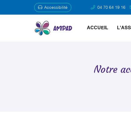
Accessibilité
04 70 64 19 16
7 place Bacchus
03410 Domerat
ACCUEIL
L'AS
04 70 64 19 16
Notre a

Adresse email de réception