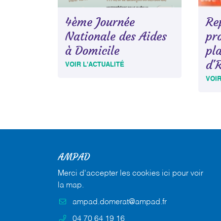
4ème Journée
Rep
Nationale des Aides
pr
à Domicile
pl
d'
VOIR L'ACTUALITÉ
VOIR
AMPAD
Merci d'accepter les cookies
ici
pour voir
la map.
04 70 64 19 16