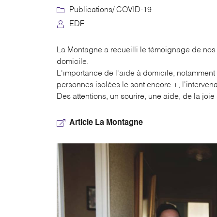

Recopier le code ci-contre

Publications
/ COVID-19

EDF
Rafraîchir le captcha

La Montagne a recueilli le témoignage de no
En cochant cette case, vous consentez à recevoir nos propositions commerci
l'adresse email indiqué ci-dessus. Vous pouvez vous désinscrire à tout moment
domicile.
le formulaire de désinscription
.
L'importance de l'aide à domicile, notamment 
personnes isolées le sont encore +, l'intervenan
INSCRIPTION
Des attentions, un sourire, une aide, de la joie 
Article La Montagne