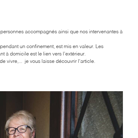
s personnes accompagnés ainsi que nos intervenantes à
ales à
 en utilisant
pendant un confinement, est mis en valeur. Les
t à domicile est le lien vers l’extérieur.
de vivre,... je vous laisse découvrir l'article.