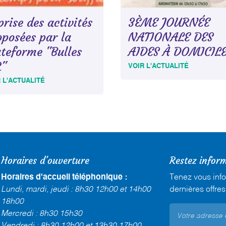
rise des activités
3ÈME JOURNÉE
oposées par la
NATIONALE DES
ateforme "Bulles
AIDES À DOMICIL
R"
VOIR L'ACTUALITÉ
 L'ACTUALITÉ
Horaires d'ouverture
Restez infor
Horaires d'accueil téléphonique :
Tenez vous inf
Lundi, mardi, jeudi : 8h30 12h00 et 14h00
dernières offres
18h00
Mercredi : 8h30 15h30