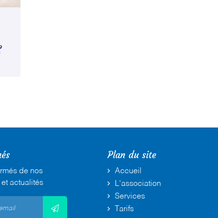
E
més
Plan du site
ormés de nos
Accueil
 et actualités
L'association
Services
Tarifs